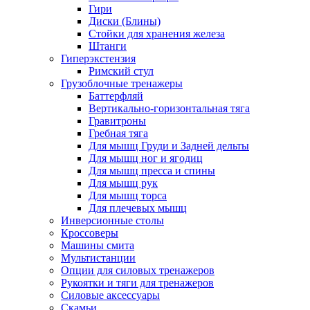
Гири
Диски (Блины)
Стойки для хранения железа
Штанги
Гиперэкстензия
Римский стул
Грузоблочные тренажеры
Баттерфляй
Вертикально-горизонтальная тяга
Гравитроны
Гребная тяга
Для мышц Груди и Задней дельты
Для мышц ног и ягодиц
Для мышц пресса и спины
Для мышц рук
Для мышц торса
Для плечевых мышц
Инверсионные столы
Кроссоверы
Машины смита
Мультистанции
Опции для силовых тренажеров
Рукоятки и тяги для тренажеров
Силовые аксессуары
Скамьи