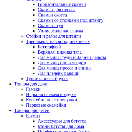
Горизонтальные скамьи
Скамьи для пресса
Скамьи скотта
Скамьи со стойками под штангу
Скамьи-стул
Универсальные скамьи
Стойки и рамы для штанги
Тренажеры на свободных весах
Баттерфляй
Верхняя, нижняя тяга
Для мышц Груди и Задней дельты
Для мышц ног и ягодиц
Для мышц пресса и спины
Для плечевых мышц
Турник-пресс-брусья
Товары для дачи
Гамаки
Игры на свежем воздухе
Контейнерные площадки
Парковые скамейки
Товары для детей
Батуты
Аксессуары для батутов
Мини батуты для дома
Профессиональные батуты