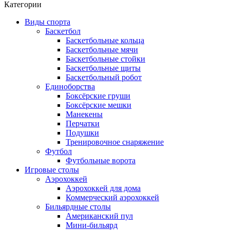
Категории
Виды спорта
Баскетбол
Баскетбольные кольца
Баскетбольные мячи
Баскетбольные стойки
Баскетбольные щиты
Баскетбольный робот
Единоборства
Боксёрские груши
Боксёрские мешки
Манекены
Перчатки
Подушки
Тренировочное снаряжение
Футбол
Футбольные ворота
Игровые столы
Аэрохоккей
Аэрохоккей для дома
Коммерческий аэрохоккей
Бильярдные столы
Американский пул
Мини-бильярд