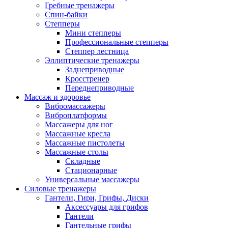
Гребные тренажеры
Спин-байки
Степперы
Мини степперы
Профессиональные степперы
Степпер лестница
Эллиптические тренажеры
Заднеприводные
Кросстренер
Переднеприводные
Массаж и здоровье
Вибромассажеры
Виброплатформы
Массажеры для ног
Массажные кресла
Массажные пистолеты
Массажные столы
Складные
Стационарные
Универсальные массажеры
Силовые тренажеры
Гантели, Гири, Грифы, Диски
Аксессуары для грифов
Гантели
Гантельные грифы