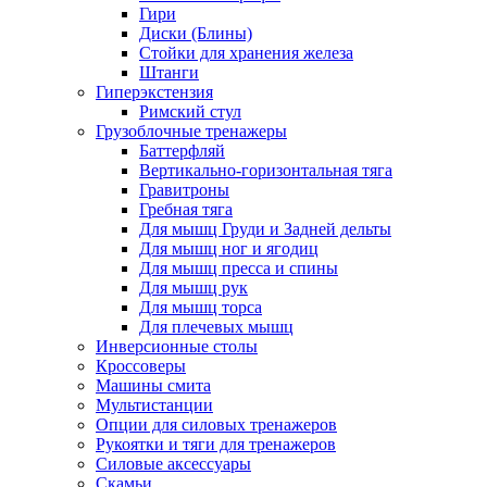
Гири
Диски (Блины)
Стойки для хранения железа
Штанги
Гиперэкстензия
Римский стул
Грузоблочные тренажеры
Баттерфляй
Вертикально-горизонтальная тяга
Гравитроны
Гребная тяга
Для мышц Груди и Задней дельты
Для мышц ног и ягодиц
Для мышц пресса и спины
Для мышц рук
Для мышц торса
Для плечевых мышц
Инверсионные столы
Кроссоверы
Машины смита
Мультистанции
Опции для силовых тренажеров
Рукоятки и тяги для тренажеров
Силовые аксессуары
Скамьи