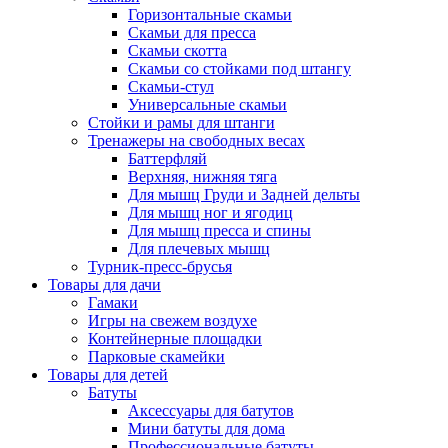
Горизонтальные скамьи
Скамьи для пресса
Скамьи скотта
Скамьи со стойками под штангу
Скамьи-стул
Универсальные скамьи
Стойки и рамы для штанги
Тренажеры на свободных весах
Баттерфляй
Верхняя, нижняя тяга
Для мышц Груди и Задней дельты
Для мышц ног и ягодиц
Для мышц пресса и спины
Для плечевых мышц
Турник-пресс-брусья
Товары для дачи
Гамаки
Игры на свежем воздухе
Контейнерные площадки
Парковые скамейки
Товары для детей
Батуты
Аксессуары для батутов
Мини батуты для дома
Профессиональные батуты