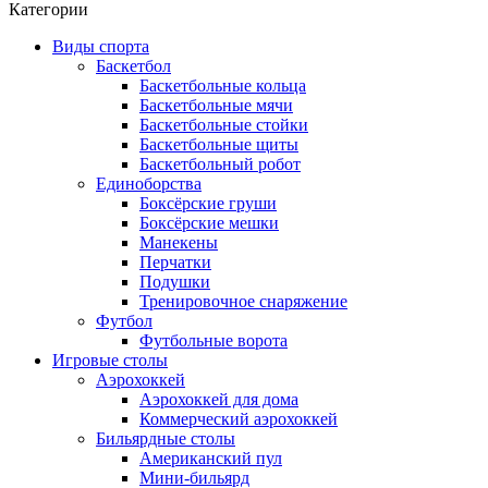
Категории
Виды спорта
Баскетбол
Баскетбольные кольца
Баскетбольные мячи
Баскетбольные стойки
Баскетбольные щиты
Баскетбольный робот
Единоборства
Боксёрские груши
Боксёрские мешки
Манекены
Перчатки
Подушки
Тренировочное снаряжение
Футбол
Футбольные ворота
Игровые столы
Аэрохоккей
Аэрохоккей для дома
Коммерческий аэрохоккей
Бильярдные столы
Американский пул
Мини-бильярд