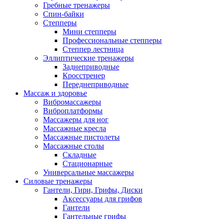
Гребные тренажеры
Спин-байки
Степперы
Мини степперы
Профессиональные степперы
Степпер лестница
Эллиптические тренажеры
Заднеприводные
Кросстренер
Переднеприводные
Массаж и здоровье
Вибромассажеры
Виброплатформы
Массажеры для ног
Массажные кресла
Массажные пистолеты
Массажные столы
Складные
Стационарные
Универсальные массажеры
Силовые тренажеры
Гантели, Гири, Грифы, Диски
Аксессуары для грифов
Гантели
Гантельные грифы