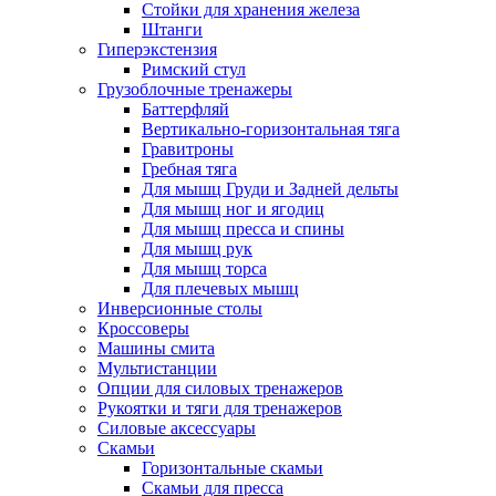
Стойки для хранения железа
Штанги
Гиперэкстензия
Римский стул
Грузоблочные тренажеры
Баттерфляй
Вертикально-горизонтальная тяга
Гравитроны
Гребная тяга
Для мышц Груди и Задней дельты
Для мышц ног и ягодиц
Для мышц пресса и спины
Для мышц рук
Для мышц торса
Для плечевых мышц
Инверсионные столы
Кроссоверы
Машины смита
Мультистанции
Опции для силовых тренажеров
Рукоятки и тяги для тренажеров
Силовые аксессуары
Скамьи
Горизонтальные скамьи
Скамьи для пресса