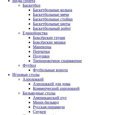
Виды спорта
Баскетбол
Баскетбольные кольца
Баскетбольные мячи
Баскетбольные стойки
Баскетбольные щиты
Баскетбольный робот
Единоборства
Боксёрские груши
Боксёрские мешки
Манекены
Перчатки
Подушки
Тренировочное снаряжение
Футбол
Футбольные ворота
Игровые столы
Аэрохоккей
Аэрохоккей для дома
Коммерческий аэрохоккей
Бильярдные столы
Американский пул
Мини-бильярд
Русская пирамида
Снукер