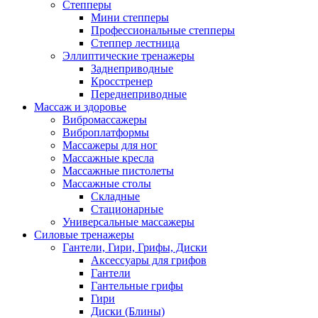
Степперы
Мини степперы
Профессиональные степперы
Степпер лестница
Эллиптические тренажеры
Заднеприводные
Кросстренер
Переднеприводные
Массаж и здоровье
Вибромассажеры
Виброплатформы
Массажеры для ног
Массажные кресла
Массажные пистолеты
Массажные столы
Складные
Стационарные
Универсальные массажеры
Силовые тренажеры
Гантели, Гири, Грифы, Диски
Аксессуары для грифов
Гантели
Гантельные грифы
Гири
Диски (Блины)