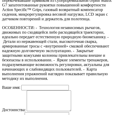
перекочевавшие прямиком из суперпремиальной серии Matrix
G7 запатентованные рукоятки повышенной комфортности
Action Specific™ Grips, газовый возвратный компенсатор
сидения, микрорегулировка весовой нагрузки, LCD экран с
датчиком повторений и держатель для полотенца.
ОСОБЕННОСТИ: - Технология независимых рычагов,
движимых по сходящейся либо расходящейся траектории,
идеально передает естественную природную биомеханику. -
Детали из нержавеющей стали, высокоточная сварка,
армированные тросы с «внутренней» смазкой обеспечивают
надежную долговечную эксплуатацию. - Закрытые
защитными кожухами колонны привлекательны внешне и
безопасны в использовании. - Яркие элементы тренажеров,
подразумевающие возможность регулировки, актуальны для
начинающих и слабовидящих пользователей. - Карта
выполнения упражнений наглядно показывает правильную
методику их выполнения.
Ваше имя:
Достоинства: