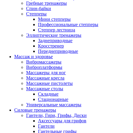
Гребные тренажеры
Спин-байки
Степперы
Мини степперы
Профессиональные степперы
Степпер лестница
Эллиптические тренажеры
Заднеприводные
Кросстренер
Переднеприводные
Массаж и здоровье
Вибромассажеры
Виброплатформы
Массажеры для ног
Массажные кресла
Массажные пистолеты
Массажные столы
Складные
Стационарные
Универсальные массажеры
Силовые тренажеры
Гантели, Гири, Грифы, Диски
Аксессуары для грифов
Гантели
Гантельные грифы