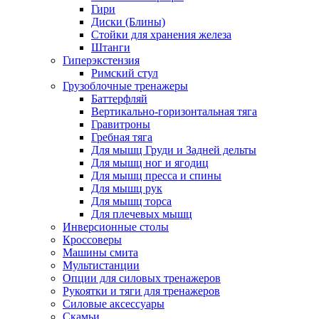
Гири
Диски (Блины)
Стойки для хранения железа
Штанги
Гиперэкстензия
Римский стул
Грузоблочные тренажеры
Баттерфляй
Вертикально-горизонтальная тяга
Гравитроны
Гребная тяга
Для мышц Груди и Задней дельты
Для мышц ног и ягодиц
Для мышц пресса и спины
Для мышц рук
Для мышц торса
Для плечевых мышц
Инверсионные столы
Кроссоверы
Машины смита
Мультистанции
Опции для силовых тренажеров
Рукоятки и тяги для тренажеров
Силовые аксессуары
Скамьи