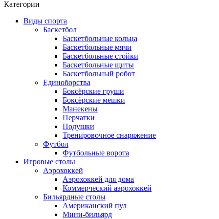
Категории
Виды спорта
Баскетбол
Баскетбольные кольца
Баскетбольные мячи
Баскетбольные стойки
Баскетбольные щиты
Баскетбольный робот
Единоборства
Боксёрские груши
Боксёрские мешки
Манекены
Перчатки
Подушки
Тренировочное снаряжение
Футбол
Футбольные ворота
Игровые столы
Аэрохоккей
Аэрохоккей для дома
Коммерческий аэрохоккей
Бильярдные столы
Американский пул
Мини-бильярд