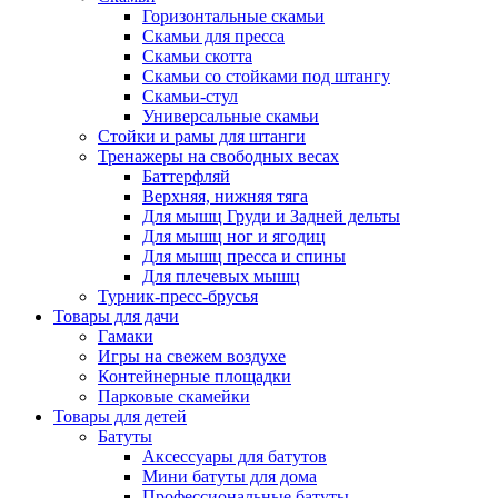
Горизонтальные скамьи
Скамьи для пресса
Скамьи скотта
Скамьи со стойками под штангу
Скамьи-стул
Универсальные скамьи
Стойки и рамы для штанги
Тренажеры на свободных весах
Баттерфляй
Верхняя, нижняя тяга
Для мышц Груди и Задней дельты
Для мышц ног и ягодиц
Для мышц пресса и спины
Для плечевых мышц
Турник-пресс-брусья
Товары для дачи
Гамаки
Игры на свежем воздухе
Контейнерные площадки
Парковые скамейки
Товары для детей
Батуты
Аксессуары для батутов
Мини батуты для дома
Профессиональные батуты