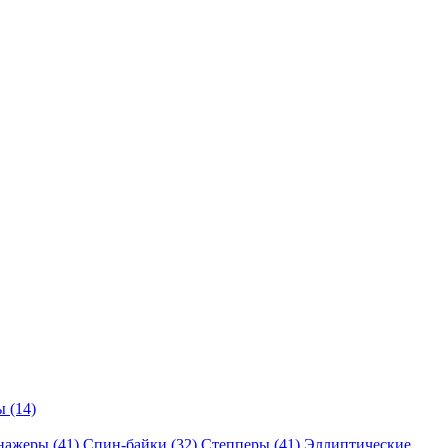
 (14)
нажеры (41)
Спин-байки (32)
Степперы (41)
Эллиптические