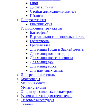
Гири
Диски (Блины)
Стойки для хранения железа
Штанги
Гиперэкстензия
Римский стул
Грузоблочные тренажеры
Баттерфляй
Вертикально-горизонтальная тяга
Гравитроны
Гребная тяга
Для мышц Груди и Задней дельты
Для мышц ног и ягодиц
Для мышц пресса и спины
Для мышц рук
Для мышц торса
Для плечевых мышц
Инверсионные столы
Кроссоверы
Машины смита
Мультистанции
Опции для силовых тренажеров
Рукоятки и тяги для тренажеров
Силовые аксессуары
Скамьи