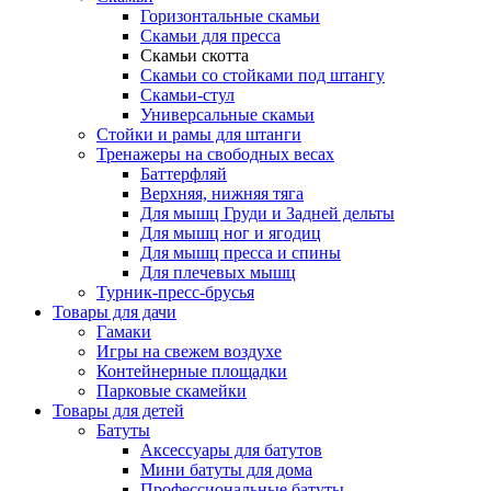
Горизонтальные скамьи
Скамьи для пресса
Скамьи скотта
Скамьи со стойками под штангу
Скамьи-стул
Универсальные скамьи
Стойки и рамы для штанги
Тренажеры на свободных весах
Баттерфляй
Верхняя, нижняя тяга
Для мышц Груди и Задней дельты
Для мышц ног и ягодиц
Для мышц пресса и спины
Для плечевых мышц
Турник-пресс-брусья
Товары для дачи
Гамаки
Игры на свежем воздухе
Контейнерные площадки
Парковые скамейки
Товары для детей
Батуты
Аксессуары для батутов
Мини батуты для дома
Профессиональные батуты