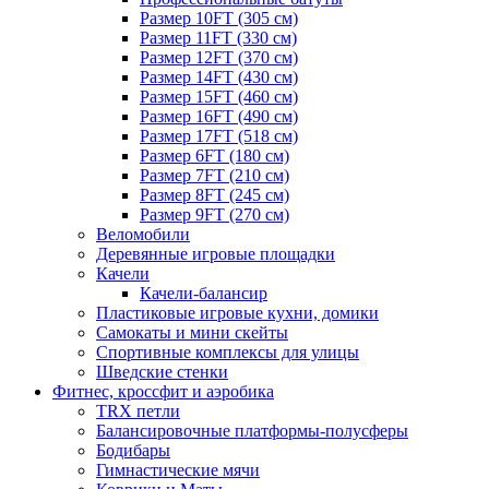
Размер 10FT (305 см)
Размер 11FT (330 см)
Размер 12FT (370 см)
Размер 14FT (430 см)
Размер 15FT (460 см)
Размер 16FT (490 см)
Размер 17FT (518 см)
Размер 6FT (180 см)
Размер 7FT (210 см)
Размер 8FT (245 см)
Размер 9FT (270 см)
Веломобили
Деревянные игровые площадки
Качели
Качели-балансир
Пластиковые игровые кухни, домики
Самокаты и мини скейты
Спортивные комплексы для улицы
Шведские стенки
Фитнес, кроссфит и аэробика
TRX петли
Балансировочные платформы-полусферы
Бодибары
Гимнастические мячи