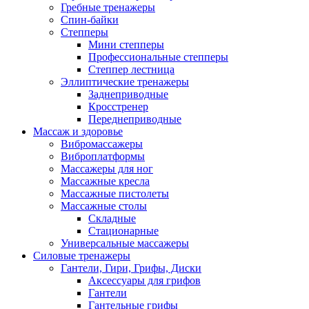
Гребные тренажеры
Спин-байки
Степперы
Мини степперы
Профессиональные степперы
Степпер лестница
Эллиптические тренажеры
Заднеприводные
Кросстренер
Переднеприводные
Массаж и здоровье
Вибромассажеры
Виброплатформы
Массажеры для ног
Массажные кресла
Массажные пистолеты
Массажные столы
Складные
Стационарные
Универсальные массажеры
Силовые тренажеры
Гантели, Гири, Грифы, Диски
Аксессуары для грифов
Гантели
Гантельные грифы