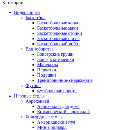
Категории
Виды спорта
Баскетбол
Баскетбольные кольца
Баскетбольные мячи
Баскетбольные стойки
Баскетбольные щиты
Баскетбольный робот
Единоборства
Боксёрские груши
Боксёрские мешки
Манекены
Перчатки
Подушки
Тренировочное снаряжение
Футбол
Футбольные ворота
Игровые столы
Аэрохоккей
Аэрохоккей для дома
Коммерческий аэрохоккей
Бильярдные столы
Американский пул
Мини-бильярд