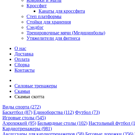
Коврики и Маты
Кроссфит
Канаты для кроссфита
Степ платформы
Стойки для хранения
Сэндбэг
Тренировочные мячи (Медицинболы)
Утяжелители для фитнеса
О нас
Доставка
Оплата
Сборка
Контакты
Силовые тренажеры
Скамьи
Скамьи скотта
Виды спорта (272)
Баскетбол (87)
Единоборства (112)
Футбол (73)
Игровые столы (545)
Аэрохоккей (95)
Бильярдные столы (102)
Настольный футбол (1
Кардиотренажеры (981)
Аксессуары для кардиотренажеров (58)
Беговые дорожки (356)