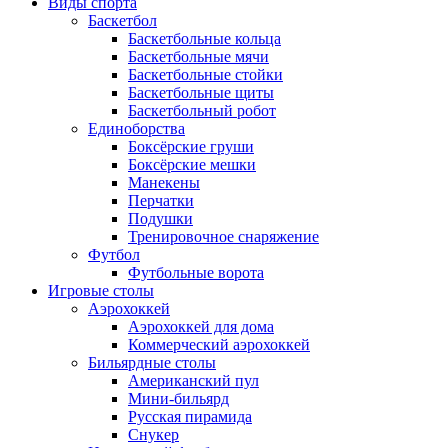
Виды спорта
Баскетбол
Баскетбольные кольца
Баскетбольные мячи
Баскетбольные стойки
Баскетбольные щиты
Баскетбольный робот
Единоборства
Боксёрские груши
Боксёрские мешки
Манекены
Перчатки
Подушки
Тренировочное снаряжение
Футбол
Футбольные ворота
Игровые столы
Аэрохоккей
Аэрохоккей для дома
Коммерческий аэрохоккей
Бильярдные столы
Американский пул
Мини-бильярд
Русская пирамида
Снукер