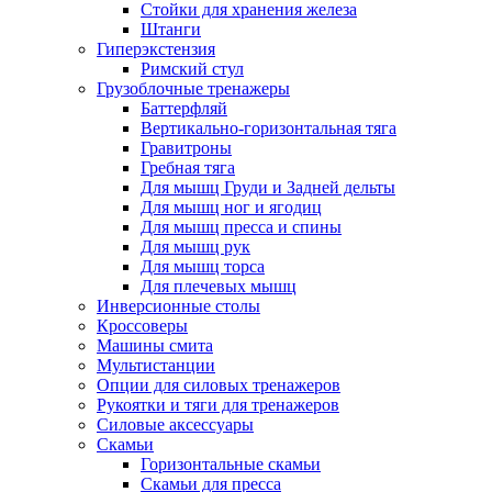
Стойки для хранения железа
Штанги
Гиперэкстензия
Римский стул
Грузоблочные тренажеры
Баттерфляй
Вертикально-горизонтальная тяга
Гравитроны
Гребная тяга
Для мышц Груди и Задней дельты
Для мышц ног и ягодиц
Для мышц пресса и спины
Для мышц рук
Для мышц торса
Для плечевых мышц
Инверсионные столы
Кроссоверы
Машины смита
Мультистанции
Опции для силовых тренажеров
Рукоятки и тяги для тренажеров
Силовые аксессуары
Скамьи
Горизонтальные скамьи
Скамьи для пресса