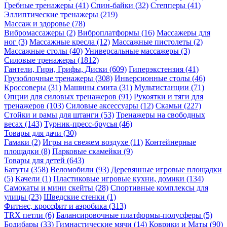
Гребные тренажеры (41)
Спин-байки (32)
Степперы (41)
Эллиптические тренажеры (219)
Массаж и здоровье (78)
Вибромассажеры (2)
Виброплатформы (16)
Массажеры для
ног (3)
Массажные кресла (12)
Массажные пистолеты (2)
Массажные столы (40)
Универсальные массажеры (3)
Силовые тренажеры (1812)
Гантели, Гири, Грифы, Диски (609)
Гиперэкстензия (41)
Грузоблочные тренажеры (308)
Инверсионные столы (46)
Кроссоверы (31)
Машины смита (31)
Мультистанции (71)
Опции для силовых тренажеров (91)
Рукоятки и тяги для
тренажеров (103)
Силовые аксессуары (12)
Скамьи (227)
Стойки и рамы для штанги (53)
Тренажеры на свободных
весах (143)
Турник-пресс-брусья (46)
Товары для дачи (30)
Гамаки (2)
Игры на свежем воздухе (11)
Контейнерные
площадки (8)
Парковые скамейки (9)
Товары для детей (643)
Батуты (358)
Веломобили (93)
Деревянные игровые площадки
(5)
Качели (1)
Пластиковые игровые кухни, домики (134)
Самокаты и мини скейты (28)
Спортивные комплексы для
улицы (23)
Шведские стенки (1)
Фитнес, кроссфит и аэробика (313)
TRX петли (6)
Балансировочные платформы-полусферы (5)
Бодибары (33)
Гимнастические мячи (14)
Коврики и Маты (90)