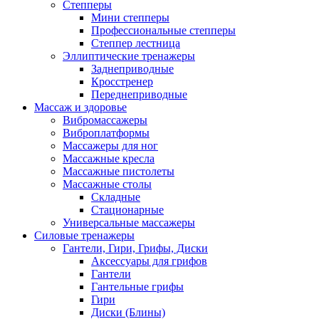
Степперы
Мини степперы
Профессиональные степперы
Степпер лестница
Эллиптические тренажеры
Заднеприводные
Кросстренер
Переднеприводные
Массаж и здоровье
Вибромассажеры
Виброплатформы
Массажеры для ног
Массажные кресла
Массажные пистолеты
Массажные столы
Складные
Стационарные
Универсальные массажеры
Силовые тренажеры
Гантели, Гири, Грифы, Диски
Аксессуары для грифов
Гантели
Гантельные грифы
Гири
Диски (Блины)