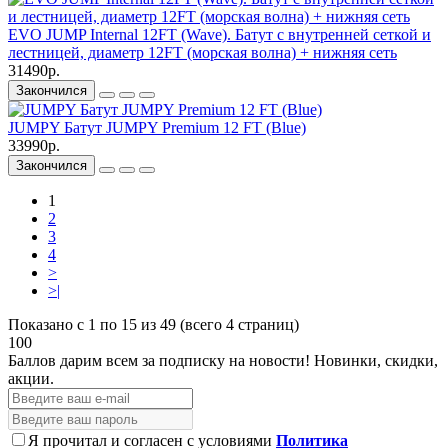
EVO JUMP Internal 12FT (Wave). Батут с внутренней сеткой и
лестницей, диаметр 12FT (морская волна) + нижняя сеть
31490р.
Закончился
JUMPY Батут JUMPY Premium 12 FT (Blue)
33990р.
Закончился
1
2
3
4
>
>|
Показано с 1 по 15 из 49 (всего 4 страниц)
100
Баллов дарим всем за подписку на новости!
Новинки, скидки,
акции.
Я прочитал и согласен с условиями
Политика