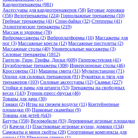
Кардиотренажеры (981)
Аксессуары для кардиотренажеров (58)
Беговые дорожки
(356)
Велотренажеры (224)
Горнолыжные тренажеры (10)
Гребные тренажеры (41)
Спин-байки (32)
Степперы (41)
Эллиптические тренажеры (219)
Массаж и здоровье (78)
Вибромассажеры (2)
Виброплатформы (16)
Массажеры для
ног (3)
Массажные кресла (12)
Массажные пистолеты (2)
Массажные столы (40)
Универсальные массажеры (3)
Силовые тренажеры (1812)
Гантели, Гири, Грифы, Диски (609)
Гиперэкстензия (41)
Грузоблочные тренажеры (308)
Инверсионные столы (46)
Кроссоверы (31)
Машины смита (31)
Мультистанции (71)
Опции для силовых тренажеров (91)
Рукоятки и тяги для
тренажеров (103)
Силовые аксессуары (12)
Скамьи (227)
Стойки и рамы для штанги (53)
Тренажеры на свободных
весах (143)
Турник-пресс-брусья (46)
Товары для дачи (30)
Гамаки (2)
Игры на свежем воздухе (11)
Контейнерные
площадки (8)
Парковые скамейки (9)
Товары для детей (643)
Батуты (358)
Веломобили (93)
Деревянные игровые площадки
(5)
Качели (1)
Пластиковые игровые кухни, домики (134)
Самокаты и мини скейты (28)
Спортивные комплексы для
улицы (23)
Шведские стенки (1)