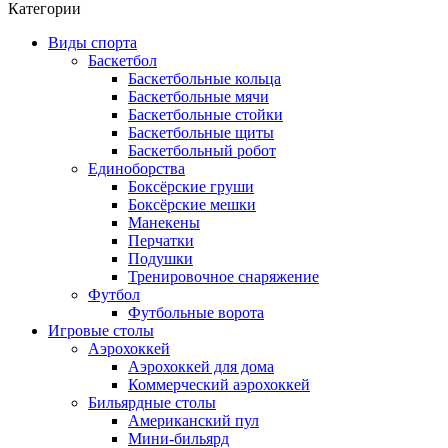
Категории
Виды спорта
Баскетбол
Баскетбольные кольца
Баскетбольные мячи
Баскетбольные стойки
Баскетбольные щиты
Баскетбольный робот
Единоборства
Боксёрские груши
Боксёрские мешки
Манекены
Перчатки
Подушки
Тренировочное снаряжение
Футбол
Футбольные ворота
Игровые столы
Аэрохоккей
Аэрохоккей для дома
Коммерческий аэрохоккей
Бильярдные столы
Американский пул
Мини-бильярд