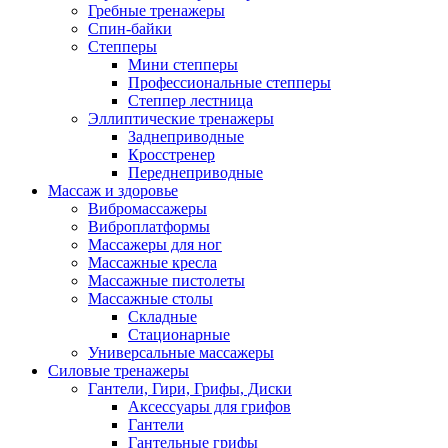
Гребные тренажеры
Спин-байки
Степперы
Мини степперы
Профессиональные степперы
Степпер лестница
Эллиптические тренажеры
Заднеприводные
Кросстренер
Переднеприводные
Массаж и здоровье
Вибромассажеры
Виброплатформы
Массажеры для ног
Массажные кресла
Массажные пистолеты
Массажные столы
Складные
Стационарные
Универсальные массажеры
Силовые тренажеры
Гантели, Гири, Грифы, Диски
Аксессуары для грифов
Гантели
Гантельные грифы