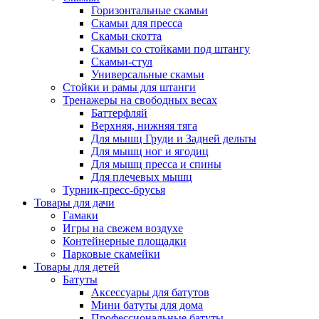
Горизонтальные скамьи
Скамьи для пресса
Скамьи скотта
Скамьи со стойками под штангу
Скамьи-стул
Универсальные скамьи
Стойки и рамы для штанги
Тренажеры на свободных весах
Баттерфляй
Верхняя, нижняя тяга
Для мышц Груди и Задней дельты
Для мышц ног и ягодиц
Для мышц пресса и спины
Для плечевых мышц
Турник-пресс-брусья
Товары для дачи
Гамаки
Игры на свежем воздухе
Контейнерные площадки
Парковые скамейки
Товары для детей
Батуты
Аксессуары для батутов
Мини батуты для дома
Профессиональные батуты