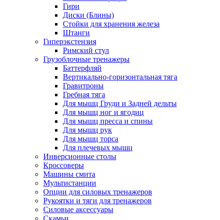
Гири
Диски (Блины)
Стойки для хранения железа
Штанги
Гиперэкстензия
Римский стул
Грузоблочные тренажеры
Баттерфляй
Вертикально-горизонтальная тяга
Гравитроны
Гребная тяга
Для мышц Груди и Задней дельты
Для мышц ног и ягодиц
Для мышц пресса и спины
Для мышц рук
Для мышц торса
Для плечевых мышц
Инверсионные столы
Кроссоверы
Машины смита
Мультистанции
Опции для силовых тренажеров
Рукоятки и тяги для тренажеров
Силовые аксессуары
Скамьи