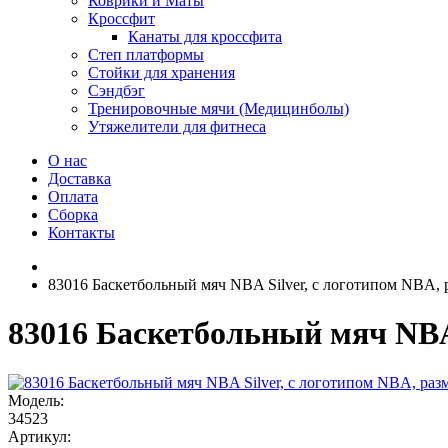
Коврики и Маты
Кроссфит
Канаты для кроссфита
Степ платформы
Стойки для хранения
Сэндбэг
Тренировочные мячи (Медицинболы)
Утяжелители для фитнеса
О нас
Доставка
Оплата
Сборка
Контакты
83016 Баскетбольный мяч NBA Silver, с логотипом NBA, р
83016 Баскетбольный мяч NBA 
Модель:
34523
Артикул: