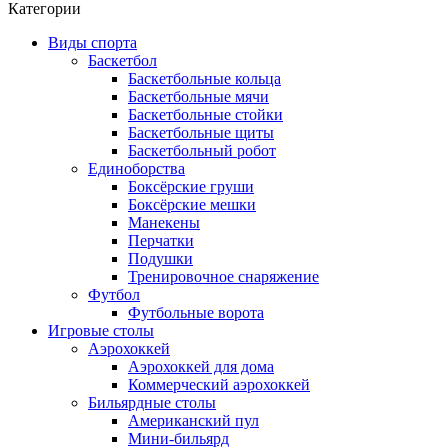
Категории
Виды спорта
Баскетбол
Баскетбольные кольца
Баскетбольные мячи
Баскетбольные стойки
Баскетбольные щиты
Баскетбольный робот
Единоборства
Боксёрские груши
Боксёрские мешки
Манекены
Перчатки
Подушки
Тренировочное снаряжение
Футбол
Футбольные ворота
Игровые столы
Аэрохоккей
Аэрохоккей для дома
Коммерческий аэрохоккей
Бильярдные столы
Американский пул
Мини-бильярд