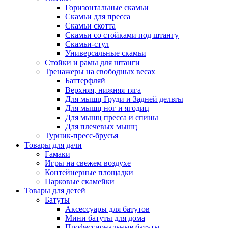
Горизонтальные скамьи
Скамьи для пресса
Скамьи скотта
Скамьи со стойками под штангу
Скамьи-стул
Универсальные скамьи
Стойки и рамы для штанги
Тренажеры на свободных весах
Баттерфляй
Верхняя, нижняя тяга
Для мышц Груди и Задней дельты
Для мышц ног и ягодиц
Для мышц пресса и спины
Для плечевых мышц
Турник-пресс-брусья
Товары для дачи
Гамаки
Игры на свежем воздухе
Контейнерные площадки
Парковые скамейки
Товары для детей
Батуты
Аксессуары для батутов
Мини батуты для дома
Профессиональные батуты