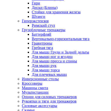
Гири
Диски (Блины)
Стойки для хранения железа
Штанги
Гиперэкстензия
Римский стул
Грузоблочные тренажеры
Баттерфляй
Вертикально-горизонтальная тяга
Гравитроны
Гребная тяга
Для мышц Груди и Задней дельты
Для мышц ног и ягодиц
Для мышц пресса и спины
Для мышц рук
Для мышц торса
Для плечевых мышц
Инверсионные столы
Кроссоверы
Машины смита
Мультистанции
Опции для силовых тренажеров
Рукоятки и тяги для тренажеров
Силовые аксессуары
Скамьи