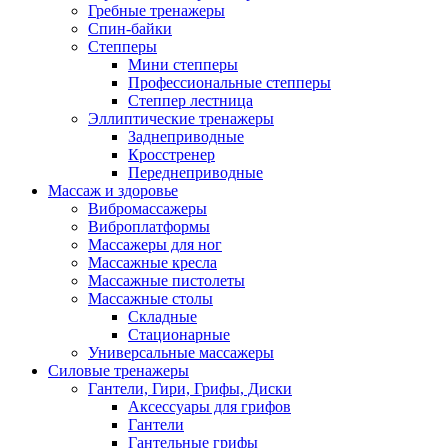
Гребные тренажеры
Спин-байки
Степперы
Мини степперы
Профессиональные степперы
Степпер лестница
Эллиптические тренажеры
Заднеприводные
Кросстренер
Переднеприводные
Массаж и здоровье
Вибромассажеры
Виброплатформы
Массажеры для ног
Массажные кресла
Массажные пистолеты
Массажные столы
Складные
Стационарные
Универсальные массажеры
Силовые тренажеры
Гантели, Гири, Грифы, Диски
Аксессуары для грифов
Гантели
Гантельные грифы