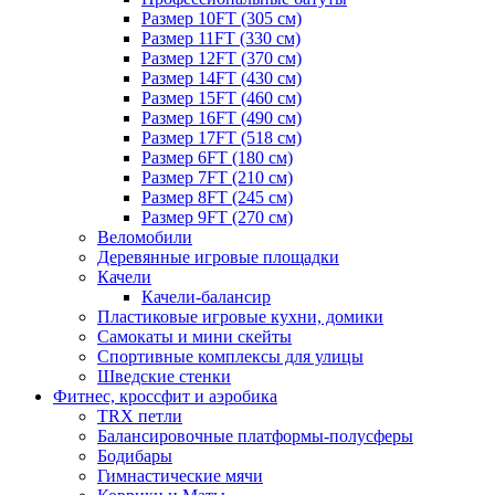
Размер 10FT (305 см)
Размер 11FT (330 см)
Размер 12FT (370 см)
Размер 14FT (430 см)
Размер 15FT (460 см)
Размер 16FT (490 см)
Размер 17FT (518 см)
Размер 6FT (180 см)
Размер 7FT (210 см)
Размер 8FT (245 см)
Размер 9FT (270 см)
Веломобили
Деревянные игровые площадки
Качели
Качели-балансир
Пластиковые игровые кухни, домики
Самокаты и мини скейты
Спортивные комплексы для улицы
Шведские стенки
Фитнес, кроссфит и аэробика
TRX петли
Балансировочные платформы-полусферы
Бодибары
Гимнастические мячи