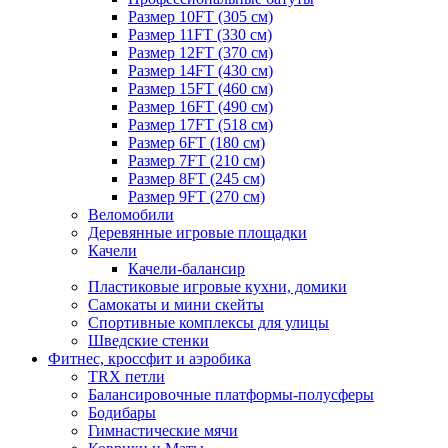
Размер 10FT (305 см)
Размер 11FT (330 см)
Размер 12FT (370 см)
Размер 14FT (430 см)
Размер 15FT (460 см)
Размер 16FT (490 см)
Размер 17FT (518 см)
Размер 6FT (180 см)
Размер 7FT (210 см)
Размер 8FT (245 см)
Размер 9FT (270 см)
Веломобили
Деревянные игровые площадки
Качели
Качели-балансир
Пластиковые игровые кухни, домики
Самокаты и мини скейты
Спортивные комплексы для улицы
Шведские стенки
Фитнес, кроссфит и аэробика
TRX петли
Балансировочные платформы-полусферы
Бодибары
Гимнастические мячи