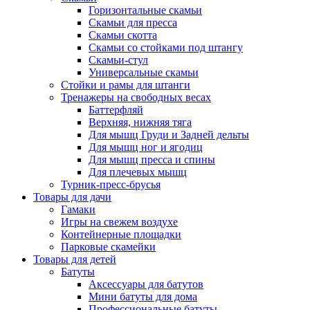
Горизонтальные скамьи
Скамьи для пресса
Скамьи скотта
Скамьи со стойками под штангу
Скамьи-стул
Универсальные скамьи
Стойки и рамы для штанги
Тренажеры на свободных весах
Баттерфляй
Верхняя, нижняя тяга
Для мышц Груди и Задней дельты
Для мышц ног и ягодиц
Для мышц пресса и спины
Для плечевых мышц
Турник-пресс-брусья
Товары для дачи
Гамаки
Игры на свежем воздухе
Контейнерные площадки
Парковые скамейки
Товары для детей
Батуты
Аксессуары для батутов
Мини батуты для дома
Профессиональные батуты