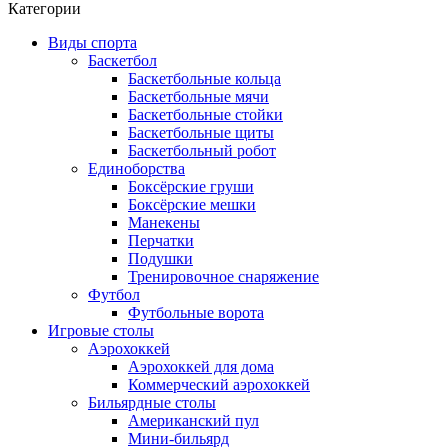
Категории
Виды спорта
Баскетбол
Баскетбольные кольца
Баскетбольные мячи
Баскетбольные стойки
Баскетбольные щиты
Баскетбольный робот
Единоборства
Боксёрские груши
Боксёрские мешки
Манекены
Перчатки
Подушки
Тренировочное снаряжение
Футбол
Футбольные ворота
Игровые столы
Аэрохоккей
Аэрохоккей для дома
Коммерческий аэрохоккей
Бильярдные столы
Американский пул
Мини-бильярд