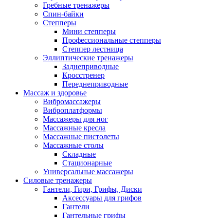
Гребные тренажеры
Спин-байки
Степперы
Мини степперы
Профессиональные степперы
Степпер лестница
Эллиптические тренажеры
Заднеприводные
Кросстренер
Переднеприводные
Массаж и здоровье
Вибромассажеры
Виброплатформы
Массажеры для ног
Массажные кресла
Массажные пистолеты
Массажные столы
Складные
Стационарные
Универсальные массажеры
Силовые тренажеры
Гантели, Гири, Грифы, Диски
Аксессуары для грифов
Гантели
Гантельные грифы