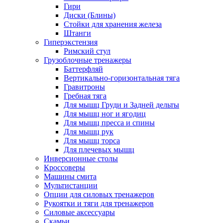
Гири
Диски (Блины)
Стойки для хранения железа
Штанги
Гиперэкстензия
Римский стул
Грузоблочные тренажеры
Баттерфляй
Вертикально-горизонтальная тяга
Гравитроны
Гребная тяга
Для мышц Груди и Задней дельты
Для мышц ног и ягодиц
Для мышц пресса и спины
Для мышц рук
Для мышц торса
Для плечевых мышц
Инверсионные столы
Кроссоверы
Машины смита
Мультистанции
Опции для силовых тренажеров
Рукоятки и тяги для тренажеров
Силовые аксессуары
Скамьи