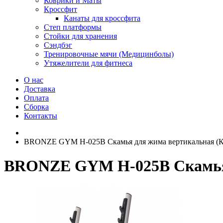
Коврики и Маты
Кроссфит
Канаты для кроссфита
Степ платформы
Стойки для хранения
Сэндбэг
Тренировочные мячи (Медицинболы)
Утяжелители для фитнеса
О нас
Доставка
Оплата
Сборка
Контакты
BRONZE GYM H-025B Скамья для жима вертикальная
BRONZE GYM H-025B Скамья