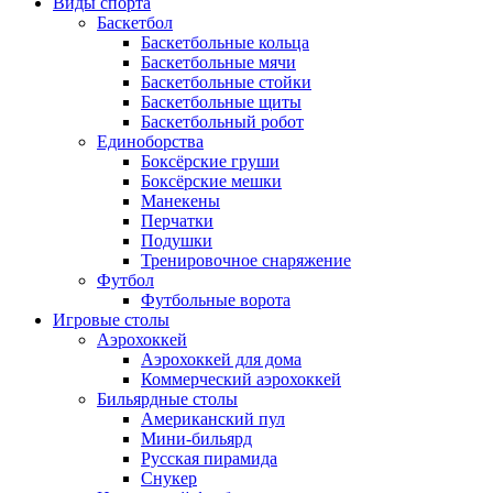
Виды спорта
Баскетбол
Баскетбольные кольца
Баскетбольные мячи
Баскетбольные стойки
Баскетбольные щиты
Баскетбольный робот
Единоборства
Боксёрские груши
Боксёрские мешки
Манекены
Перчатки
Подушки
Тренировочное снаряжение
Футбол
Футбольные ворота
Игровые столы
Аэрохоккей
Аэрохоккей для дома
Коммерческий аэрохоккей
Бильярдные столы
Американский пул
Мини-бильярд
Русская пирамида
Снукер