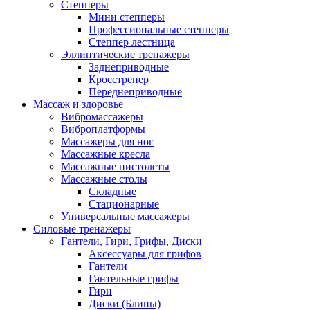
Степперы
Мини степперы
Профессиональные степперы
Степпер лестница
Эллиптические тренажеры
Заднеприводные
Кросстренер
Переднеприводные
Массаж и здоровье
Вибромассажеры
Виброплатформы
Массажеры для ног
Массажные кресла
Массажные пистолеты
Массажные столы
Складные
Стационарные
Универсальные массажеры
Силовые тренажеры
Гантели, Гири, Грифы, Диски
Аксессуары для грифов
Гантели
Гантельные грифы
Гири
Диски (Блины)