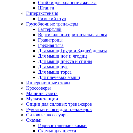
Стойки для хранения железа
Штанги
Гиперэкстензия
Римский стул
Грузоблочные тренажеры
Баттерфляй
Вертикально-горизонтальная тяга
Гравитроны
Гребная тяга
Для мышц Груди и Задней дельты
Для мышц ног и ягодиц
Для мышц пресса и спины
Для мышц рук
Для мышц торса
Для плечевых мышц
Инверсионные столы
Кроссоверы
Машины смита
Мультистанции
Опции для силовых тренажеров
Рукоятки и тяги для тренажеров
Силовые аксессуары
Скамьи
Горизонтальные скамьи
Скамьи для пресса