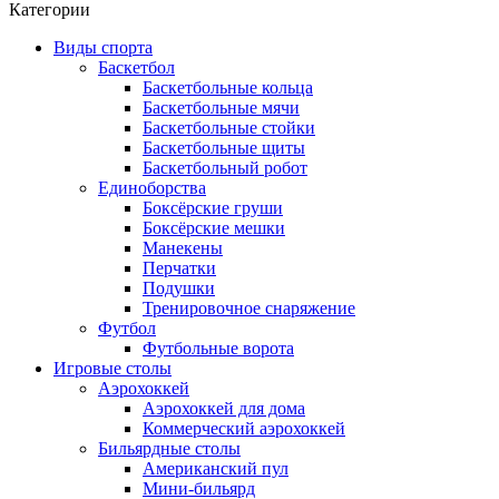
Категории
Виды спорта
Баскетбол
Баскетбольные кольца
Баскетбольные мячи
Баскетбольные стойки
Баскетбольные щиты
Баскетбольный робот
Единоборства
Боксёрские груши
Боксёрские мешки
Манекены
Перчатки
Подушки
Тренировочное снаряжение
Футбол
Футбольные ворота
Игровые столы
Аэрохоккей
Аэрохоккей для дома
Коммерческий аэрохоккей
Бильярдные столы
Американский пул
Мини-бильярд