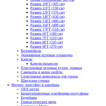
Размер 10FT (305 см)
Размер 11FT (330 см)
Размер 12FT (370 см)
Размер 14FT (430 см)
Размер 15FT (460 см)
Размер 16FT (490 см)
Размер 17FT (518 см)
Размер 6FT (180 см)
Размер 7FT (210 см)
Размер 8FT (245 см)
Размер 9FT (270 см)
Веломобили
Деревянные игровые площадки
Качели
Качели-балансир
Пластиковые игровые кухни, домики
Самокаты и мини скейты
Спортивные комплексы для улицы
Шведские стенки
Фитнес, кроссфит и аэробика
TRX петли
Балансировочные платформы-полусферы
Бодибары
Гимнастические мячи