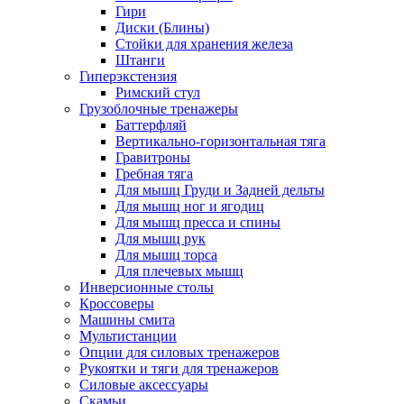
Гири
Диски (Блины)
Стойки для хранения железа
Штанги
Гиперэкстензия
Римский стул
Грузоблочные тренажеры
Баттерфляй
Вертикально-горизонтальная тяга
Гравитроны
Гребная тяга
Для мышц Груди и Задней дельты
Для мышц ног и ягодиц
Для мышц пресса и спины
Для мышц рук
Для мышц торса
Для плечевых мышц
Инверсионные столы
Кроссоверы
Машины смита
Мультистанции
Опции для силовых тренажеров
Рукоятки и тяги для тренажеров
Силовые аксессуары
Скамьи