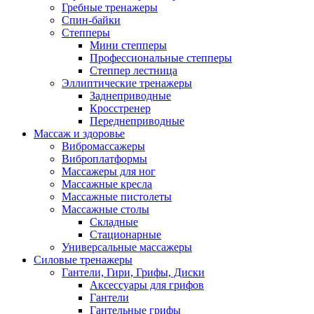
Гребные тренажеры
Спин-байки
Степперы
Мини степперы
Профессиональные степперы
Степпер лестница
Эллиптические тренажеры
Заднеприводные
Кросстренер
Переднеприводные
Массаж и здоровье
Вибромассажеры
Виброплатформы
Массажеры для ног
Массажные кресла
Массажные пистолеты
Массажные столы
Складные
Стационарные
Универсальные массажеры
Силовые тренажеры
Гантели, Гири, Грифы, Диски
Аксессуары для грифов
Гантели
Гантельные грифы