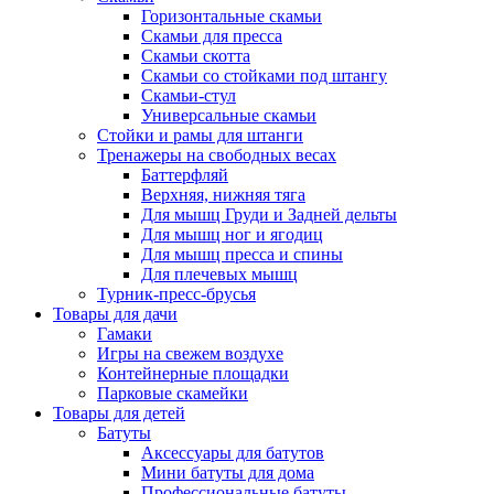
Горизонтальные скамьи
Скамьи для пресса
Скамьи скотта
Скамьи со стойками под штангу
Скамьи-стул
Универсальные скамьи
Стойки и рамы для штанги
Тренажеры на свободных весах
Баттерфляй
Верхняя, нижняя тяга
Для мышц Груди и Задней дельты
Для мышц ног и ягодиц
Для мышц пресса и спины
Для плечевых мышц
Турник-пресс-брусья
Товары для дачи
Гамаки
Игры на свежем воздухе
Контейнерные площадки
Парковые скамейки
Товары для детей
Батуты
Аксессуары для батутов
Мини батуты для дома
Профессиональные батуты