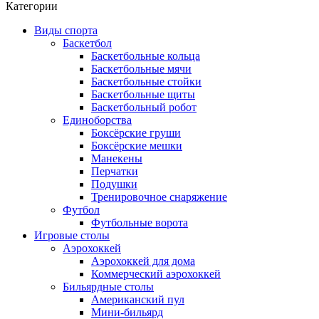
Категории
Виды спорта
Баскетбол
Баскетбольные кольца
Баскетбольные мячи
Баскетбольные стойки
Баскетбольные щиты
Баскетбольный робот
Единоборства
Боксёрские груши
Боксёрские мешки
Манекены
Перчатки
Подушки
Тренировочное снаряжение
Футбол
Футбольные ворота
Игровые столы
Аэрохоккей
Аэрохоккей для дома
Коммерческий аэрохоккей
Бильярдные столы
Американский пул
Мини-бильярд