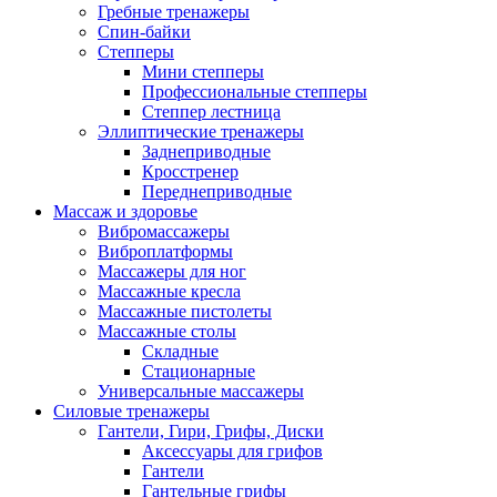
Гребные тренажеры
Спин-байки
Степперы
Мини степперы
Профессиональные степперы
Степпер лестница
Эллиптические тренажеры
Заднеприводные
Кросстренер
Переднеприводные
Массаж и здоровье
Вибромассажеры
Виброплатформы
Массажеры для ног
Массажные кресла
Массажные пистолеты
Массажные столы
Складные
Стационарные
Универсальные массажеры
Силовые тренажеры
Гантели, Гири, Грифы, Диски
Аксессуары для грифов
Гантели
Гантельные грифы