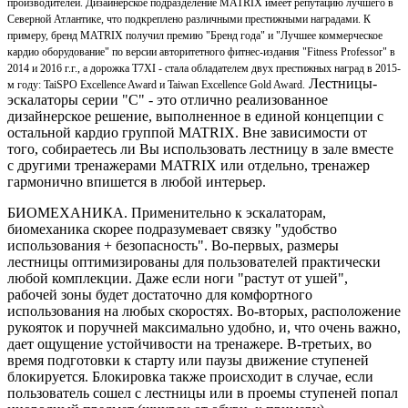
производителей. Дизайнерское подразделение MATRIX имеет репутацию лучшего в
Северной Атлантике, что подкреплено различными престижными наградами. К
примеру, бренд MATRIX получил премию "Бренд года" и "Лучшее коммерческое
кардио оборудование" по версии авторитетного фитнес-издания "Fitness Professor" в
2014 и 2016 г.г., а дорожка T7XI - стала обладателем двух престижных наград в 2015-
Лестницы-
м году: TaiSPO Excellence Award и Taiwan Excellence Gold Award.
эскалаторы серии "С" - это отлично реализованное
дизайнерское решение, выполненное в единой концепции с
остальной кардио группой MATRIX. Вне зависимости от
того, собираетесь ли Вы использовать лестницу в зале вместе
с другими тренажерами MATRIX или отдельно, тренажер
гармонично впишется в любой интерьер.
БИОМЕХАНИКА. Применительно к эскалаторам,
биомеханика скорее подразумевает связку "удобство
использования + безопасность". Во-первых, размеры
лестницы оптимизированы для пользователей практически
любой комплекции. Даже если ноги "растут от ушей",
рабочей зоны будет достаточно для комфортного
использования на любых скоростях. Во-вторых, расположение
рукояток и поручней максимально удобно, и, что очень важно,
дает ощущение устойчивости на тренажере. В-третьих, во
время подготовки к старту или паузы движение ступеней
блокируется. Блокировка также происходит в случае, если
пользователь сошел с лестницы или в проемы ступеней попал