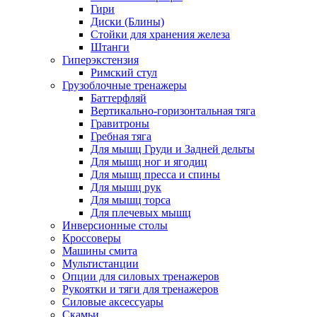
Гири
Диски (Блины)
Стойки для хранения железа
Штанги
Гиперэкстензия
Римский стул
Грузоблочные тренажеры
Баттерфляй
Вертикально-горизонтальная тяга
Гравитроны
Гребная тяга
Для мышц Груди и Задней дельты
Для мышц ног и ягодиц
Для мышц пресса и спины
Для мышц рук
Для мышц торса
Для плечевых мышц
Инверсионные столы
Кроссоверы
Машины смита
Мультистанции
Опции для силовых тренажеров
Рукоятки и тяги для тренажеров
Силовые аксессуары
Скамьи