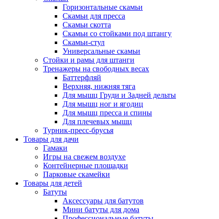
Горизонтальные скамьи
Скамьи для пресса
Скамьи скотта
Скамьи со стойками под штангу
Скамьи-стул
Универсальные скамьи
Стойки и рамы для штанги
Тренажеры на свободных весах
Баттерфляй
Верхняя, нижняя тяга
Для мышц Груди и Задней дельты
Для мышц ног и ягодиц
Для мышц пресса и спины
Для плечевых мышц
Турник-пресс-брусья
Товары для дачи
Гамаки
Игры на свежем воздухе
Контейнерные площадки
Парковые скамейки
Товары для детей
Батуты
Аксессуары для батутов
Мини батуты для дома
Профессиональные батуты