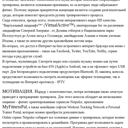
тренировки, являются основными причинами, из-за которых люди забрасывают
фитнес. Поэтому первым приоритетом концепции является создание развлекательной
среды, которая помогает преодолеть рутину тренировочного процесса.
Сюда относится, прежде всего, технология интерактивного видео HD качества
VirtualActive™
"Виртуальный ландшафт™" (
), имитирующая бег по различным
ландшафтам Северной Америки - от Долины гейзеров в Национальном парке
Йеллоустоун до Аллеи звезд в Голливуде, швейцарским Альпам и тихим улочкам
Италии, а также по многим другим красивейшим местам мира.
Во-вторых, это доступ в Интернет на базе встроенного интернет-браузера или меню с
иконками-приложениями – таких как Facebook, Twitter, YouTube, Netflix, сервис
погоды и ряд других служб.
В-третьих, мультимедиа. Смотреть видео или слушать музыку можно как путем
подключения устройств на базе iOS (Apple) и Android, так и на «флешке» через USB
порт. Для беспроводного подключения предусмотрен Bluetooth. И, наконец, консоль
предоставляет возможность смотреть полноценно как эфирное телевидение, так и
телевидение по Интернет-протоколу - IPTV.
МОТИВАЦИЯ. Н
аряду с монотонностью, потеря мотивации также зачастую
приводит к прекращению тренировок. Для этого консоль обладает аж несколькими
опциями – фитнес ориентированным сервисом Netpulse, приложением
MyFitnessPal
, а также новейшим софтом Workout Tracking Network и Personal
Trainer Portal, которые можно приобрести дополнительно.
Online сервис Netpulse собирает все основные данные о тренировках, которые можно
посмотреть и проанализировать в дальнейшем. Программа дает возможность задать
тренировочные цели и следит за их реализацией. Наконец, можно принять участие в