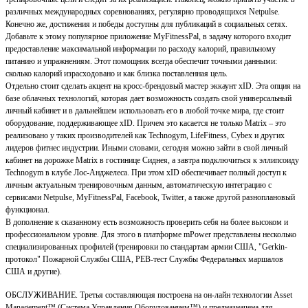
различных международных соревнованиях, регулярно проводящихся Netpulse.
Конечно же, достижения и победы доступны для публикаций в социальных сетях.
Добавьте к этому популярное приложение MyFitnessPal, в задачу которого входит
предоставление максимальной информации по расходу калорий, правильному
питанию и упражнениям. Этот помощник всегда обеспечит точными данными:
сколько калорий израсходовано и как близка поставленная цель.
Отдельно стоит сделать акцент на кросс-брендовый мастер эккаунт xID. Эта опция на
базе облачных технологий, которая дает возможность создать свой универсальный
личный кабинет и в дальнейшем использовать его в любой точке мира, где стоит
оборудование, поддерживающее xID. Причем это касается не только Matrix – это
реализовано у таких производителей как Technogym, LifeFitness, Cybex и других
лидеров фитнес индустрии. Иными словами, сегодня можно зайти в свой личный
кабинет на дорожке Matrix в гостинице Сиднея, а завтра подключиться к эллипсоиду
Technogym в клубе Лос-Анджелеса. При этом xID обеспечивает полный доступ к
личным актуальным тренировочным данным, автоматическую интеграцию с
сервисами Netpulse, MyFitnessPal, Facebook, Twitter, а также другой разноплановый
функционал.
В дополнение к сказанному есть возможность проверить себя на более высоком и
профессиональном уровне. Для этого в платформе mPower представлены несколько
специализированных профилей (тренировки по стандартам армии США, "Gerkin-
протокол" Пожарной Службы США, PEB-тест Службы Федеральных маршалов
США и другие).
ОБСЛУЖИВАНИЕ. Третья составляющая построена на он-лайн технологии Asset
Management™ (Система Управления Оборудованием™) и предназначена для