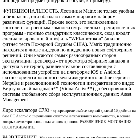
инородный предмет (шнурок от обуви, к примеру).
ФУНКЦИОНАЛЬНОСТЬ. Лестницы Matrix не только удобны
и безопасны, они обладают самым широким набором
различных функций. Прежде всего, это великолепные
консоли с встроенным комплексом различных тренировочных
программ - помимо стандартных классических, сюда входят
специализированный профиль "WFI-протокол" (аналог
фитнес-теста Пожарной Службы США). Matrix традиционно
находится в числе лидеров по внедрению новых софтверных
решений. Они касаются самых разнообразных сторон
эксплуатации тренажера - от просмотра эфирных каналов и
доступа в интернет, развлекательной составляющей с
использованием устройств на платформе iOS и Android,
фитнес ориентированного мультимедийного on-line сервиса
Netpulse и революционной технологии интерактивного видео
Виртуальный ландшафт™ (VirtualActive™) до беспроводной
системы глобального сбора эксплуатационных данных Asset
Management.
Ядро эскалатора С7Xi -
суперсовременный сенсорный дисплей 16 дюймов на
базе ОС Android с широчайшим спектром интерактивных возможностей, в основе
которых лежит три основополагающих принципа: РАЗВЛЕЧЕНИЕ, МОТИВАЦИЯ и
ОБСЛУЖИВАНИЕ.
РАЗВЛЕЧЕНИЕ.
Монотонность и скука, которые неизбежно сопровождают