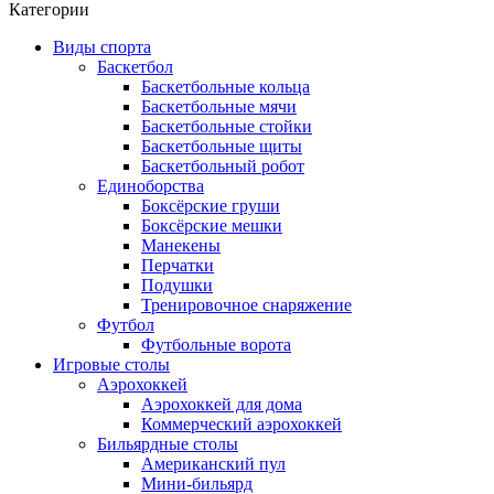
Категории
Виды спорта
Баскетбол
Баскетбольные кольца
Баскетбольные мячи
Баскетбольные стойки
Баскетбольные щиты
Баскетбольный робот
Единоборства
Боксёрские груши
Боксёрские мешки
Манекены
Перчатки
Подушки
Тренировочное снаряжение
Футбол
Футбольные ворота
Игровые столы
Аэрохоккей
Аэрохоккей для дома
Коммерческий аэрохоккей
Бильярдные столы
Американский пул
Мини-бильярд