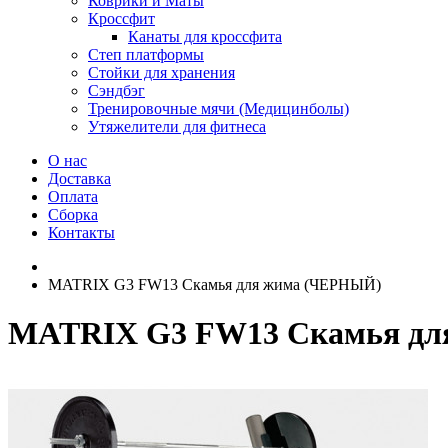
Коврики и Маты
Кроссфит
Канаты для кроссфита
Степ платформы
Стойки для хранения
Сэндбэг
Тренировочные мячи (Медицинболы)
Утяжелители для фитнеса
О нас
Доставка
Оплата
Сборка
Контакты
MATRIX G3 FW13 Скамья для жима (ЧЕРНЫЙ)
MATRIX G3 FW13 Скамья дл