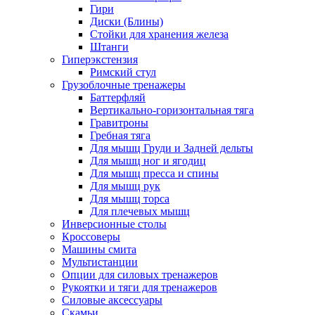
Гири
Диски (Блины)
Стойки для хранения железа
Штанги
Гиперэкстензия
Римский стул
Грузоблочные тренажеры
Баттерфляй
Вертикально-горизонтальная тяга
Гравитроны
Гребная тяга
Для мышц Груди и Задней дельты
Для мышц ног и ягодиц
Для мышц пресса и спины
Для мышц рук
Для мышц торса
Для плечевых мышц
Инверсионные столы
Кроссоверы
Машины смита
Мультистанции
Опции для силовых тренажеров
Рукоятки и тяги для тренажеров
Силовые аксессуары
Скамьи