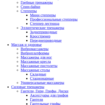
Гребные тренажеры
Спин-байки
Степперы
Мини степперы
Профессиональные степперы
Степпер лестница
Эллиптические тренажеры
Заднеприводные
Кросстренер
Переднеприводные
Массаж и здоровье
Вибромассажеры
Виброплатформы
Массажеры для ног
Массажные кресла
Массажные пистолеты
Массажные столы
Складные
Стационарные
Универсальные массажеры
Силовые тренажеры
Гантели, Гири, Грифы, Диски
Аксессуары для грифов
Гантели
Гантельные грифы