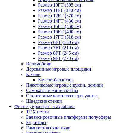
Размер 10FT (305 см)
Размер 11FT (330 см)
Размер 12FT (370 см)
Размер 14FT (430 см)
Размер 15FT (460 см)
Размер 16FT (490 см)
Размер 17FT (518 см)
Размер 6FT (180 см)
Размер 7FT (210 см)
Размер 8FT (245 см)
Размер 9FT (270 см)
Веломобили
Деревянные игровые площадки
Качели
Качели-балансир
Пластиковые игровые кухни, домики
Самокаты и мини скейты
Спортивные комплексы для улицы
Шведские стенки
Фитнес, кроссфит и аэробика
TRX петли
Балансировочные платформы-полусферы
Бодибары
Гимнастические мячи