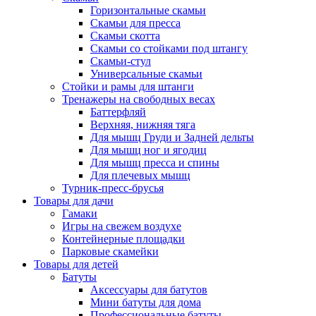
Горизонтальные скамьи
Скамьи для пресса
Скамьи скотта
Скамьи со стойками под штангу
Скамьи-стул
Универсальные скамьи
Стойки и рамы для штанги
Тренажеры на свободных весах
Баттерфляй
Верхняя, нижняя тяга
Для мышц Груди и Задней дельты
Для мышц ног и ягодиц
Для мышц пресса и спины
Для плечевых мышц
Турник-пресс-брусья
Товары для дачи
Гамаки
Игры на свежем воздухе
Контейнерные площадки
Парковые скамейки
Товары для детей
Батуты
Аксессуары для батутов
Мини батуты для дома
Профессиональные батуты