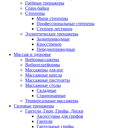
Гребные тренажеры
Спин-байки
Степперы
Мини степперы
Профессиональные степперы
Степпер лестница
Эллиптические тренажеры
Заднеприводные
Кросстренер
Переднеприводные
Массаж и здоровье
Вибромассажеры
Виброплатформы
Массажеры для ног
Массажные кресла
Массажные пистолеты
Массажные столы
Складные
Стационарные
Универсальные массажеры
Силовые тренажеры
Гантели, Гири, Грифы, Диски
Аксессуары для грифов
Гантели
Гантельные грифы