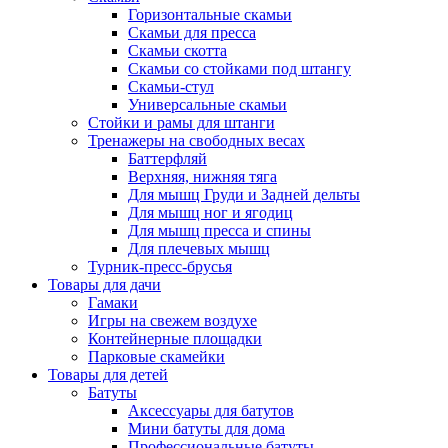
Горизонтальные скамьи
Скамьи для пресса
Скамьи скотта
Скамьи со стойками под штангу
Скамьи-стул
Универсальные скамьи
Стойки и рамы для штанги
Тренажеры на свободных весах
Баттерфляй
Верхняя, нижняя тяга
Для мышц Груди и Задней дельты
Для мышц ног и ягодиц
Для мышц пресса и спины
Для плечевых мышц
Турник-пресс-брусья
Товары для дачи
Гамаки
Игры на свежем воздухе
Контейнерные площадки
Парковые скамейки
Товары для детей
Батуты
Аксессуары для батутов
Мини батуты для дома
Профессиональные батуты