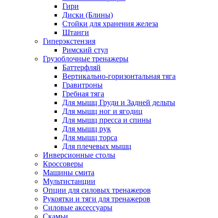
Гири
Диски (Блины)
Стойки для хранения железа
Штанги
Гиперэкстензия
Римский стул
Грузоблочные тренажеры
Баттерфляй
Вертикально-горизонтальная тяга
Гравитроны
Гребная тяга
Для мышц Груди и Задней дельты
Для мышц ног и ягодиц
Для мышц пресса и спины
Для мышц рук
Для мышц торса
Для плечевых мышц
Инверсионные столы
Кроссоверы
Машины смита
Мультистанции
Опции для силовых тренажеров
Рукоятки и тяги для тренажеров
Силовые аксессуары
Скамьи