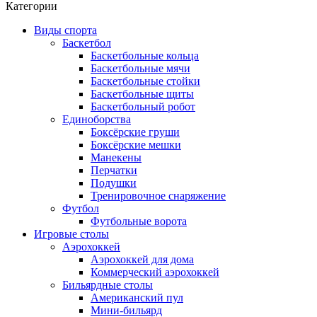
Категории
Виды спорта
Баскетбол
Баскетбольные кольца
Баскетбольные мячи
Баскетбольные стойки
Баскетбольные щиты
Баскетбольный робот
Единоборства
Боксёрские груши
Боксёрские мешки
Манекены
Перчатки
Подушки
Тренировочное снаряжение
Футбол
Футбольные ворота
Игровые столы
Аэрохоккей
Аэрохоккей для дома
Коммерческий аэрохоккей
Бильярдные столы
Американский пул
Мини-бильярд