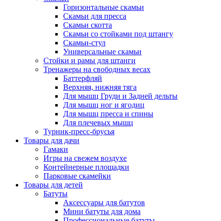
Горизонтальные скамьи
Скамьи для пресса
Скамьи скотта
Скамьи со стойками под штангу
Скамьи-стул
Универсальные скамьи
Стойки и рамы для штанги
Тренажеры на свободных весах
Баттерфляй
Верхняя, нижняя тяга
Для мышц Груди и Задней дельты
Для мышц ног и ягодиц
Для мышц пресса и спины
Для плечевых мышц
Турник-пресс-брусья
Товары для дачи
Гамаки
Игры на свежем воздухе
Контейнерные площадки
Парковые скамейки
Товары для детей
Батуты
Аксессуары для батутов
Мини батуты для дома
Профессиональные батуты