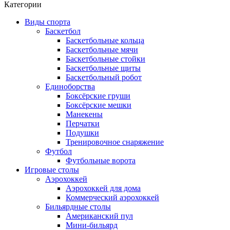
Категории
Виды спорта
Баскетбол
Баскетбольные кольца
Баскетбольные мячи
Баскетбольные стойки
Баскетбольные щиты
Баскетбольный робот
Единоборства
Боксёрские груши
Боксёрские мешки
Манекены
Перчатки
Подушки
Тренировочное снаряжение
Футбол
Футбольные ворота
Игровые столы
Аэрохоккей
Аэрохоккей для дома
Коммерческий аэрохоккей
Бильярдные столы
Американский пул
Мини-бильярд