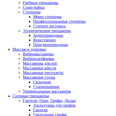
Гребные тренажеры
Спин-байки
Степперы
Мини степперы
Профессиональные степперы
Степпер лестница
Эллиптические тренажеры
Заднеприводные
Кросстренер
Переднеприводные
Массаж и здоровье
Вибромассажеры
Виброплатформы
Массажеры для ног
Массажные кресла
Массажные пистолеты
Массажные столы
Складные
Стационарные
Универсальные массажеры
Силовые тренажеры
Гантели, Гири, Грифы, Диски
Аксессуары для грифов
Гантели
Гантельные грифы