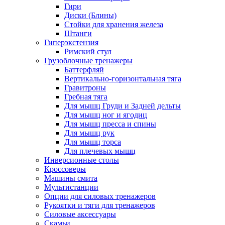
Гири
Диски (Блины)
Стойки для хранения железа
Штанги
Гиперэкстензия
Римский стул
Грузоблочные тренажеры
Баттерфляй
Вертикально-горизонтальная тяга
Гравитроны
Гребная тяга
Для мышц Груди и Задней дельты
Для мышц ног и ягодиц
Для мышц пресса и спины
Для мышц рук
Для мышц торса
Для плечевых мышц
Инверсионные столы
Кроссоверы
Машины смита
Мультистанции
Опции для силовых тренажеров
Рукоятки и тяги для тренажеров
Силовые аксессуары
Скамьи