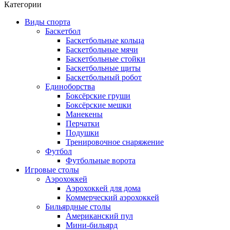
Категории
Виды спорта
Баскетбол
Баскетбольные кольца
Баскетбольные мячи
Баскетбольные стойки
Баскетбольные щиты
Баскетбольный робот
Единоборства
Боксёрские груши
Боксёрские мешки
Манекены
Перчатки
Подушки
Тренировочное снаряжение
Футбол
Футбольные ворота
Игровые столы
Аэрохоккей
Аэрохоккей для дома
Коммерческий аэрохоккей
Бильярдные столы
Американский пул
Мини-бильярд