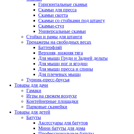
Горизонтальные скамьи
Скамьи для пресса
Скамьи скотта
Скамьи со стойками под штангу
Скамьи-стул
Универсальные скамьи
Стойки и рамы для штанги
Тренажеры на свободных весах
Баттерфляй
Верхняя, нижняя тяга
Для мышц Груди и Задней дельты
Для мышц ног и ягодиц
Для мышц пресса и спины
Для плечевых мышц
Турник-пресс-брусья
Товары для дачи
Гамаки
Игры на свежем воздухе
Контейнерные площадки
Парковые скамейки
Товары для детей
Батуты
Аксессуары для батутов
Мини батуты для дома
Профессиональные батуты