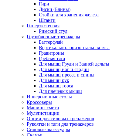
Гири
Диски (Блины)
Стойки для хранения железа
Штанги
Гиперэкстензия
Римский стул
Грузоблочные тренажеры
Баттерфляй
Вертикально-горизонтальная тяга
Гравитроны
Гребная тяга
Для мышц Груди и Задней дельты
Для мышц ног и ягодиц
Для мышц пресса и спины
Для мышц рук
Для мышц торса
Для плечевых мышц
Инверсионные столы
Кроссоверы
Машины смита
Мультистанции
Опции для силовых тренажеров
Рукоятки и тяги для тренажеров
Силовые аксессуары
Скамьи