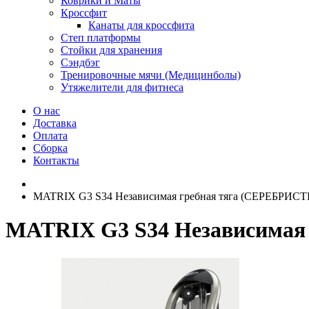
Коврики и Маты
Кроссфит
Канаты для кроссфита
Степ платформы
Стойки для хранения
Сэндбэг
Тренировочные мячи (Медицинболы)
Утяжелители для фитнеса
О нас
Доставка
Оплата
Сборка
Контакты
MATRIX G3 S34 Независимая гребная тяга (СЕРЕБРИС
MATRIX G3 S34 Независимая