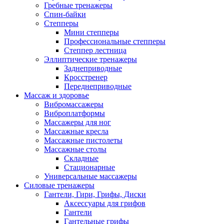
Гребные тренажеры
Спин-байки
Степперы
Мини степперы
Профессиональные степперы
Степпер лестница
Эллиптические тренажеры
Заднеприводные
Кросстренер
Переднеприводные
Массаж и здоровье
Вибромассажеры
Виброплатформы
Массажеры для ног
Массажные кресла
Массажные пистолеты
Массажные столы
Складные
Стационарные
Универсальные массажеры
Силовые тренажеры
Гантели, Гири, Грифы, Диски
Аксессуары для грифов
Гантели
Гантельные грифы