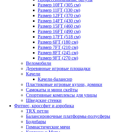
Размер 10FT (305 см)
Размер 11FT (330 см)
Размер 12FT (370 см)
Размер 14FT (430 см)
Размер 15FT (460 см)
Размер 16FT (490 см)
Размер 17FT (518 см)
Размер 6FT (180 см)
Размер 7FT (210 см)
Размер 8FT (245 см)
Размер 9FT (270 см)
Веломобили
Деревянные игровые площадки
Качели
Качели-балансир
Пластиковые игровые кухни, домики
Самокаты и мини скейты
Спортивные комплексы для улицы
Шведские стенки
Фитнес, кроссфит и аэробика
TRX петли
Балансировочные платформы-полусферы
Бодибары
Гимнастические мячи