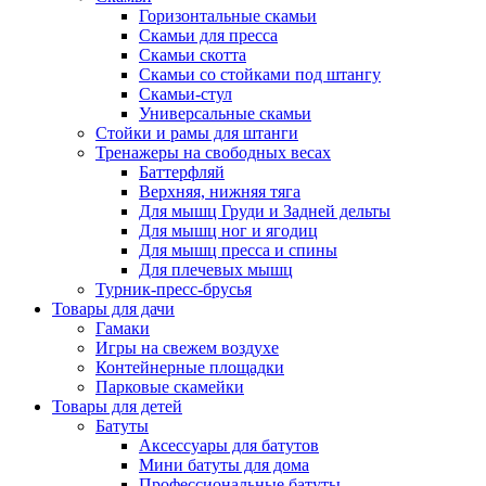
Горизонтальные скамьи
Скамьи для пресса
Скамьи скотта
Скамьи со стойками под штангу
Скамьи-стул
Универсальные скамьи
Стойки и рамы для штанги
Тренажеры на свободных весах
Баттерфляй
Верхняя, нижняя тяга
Для мышц Груди и Задней дельты
Для мышц ног и ягодиц
Для мышц пресса и спины
Для плечевых мышц
Турник-пресс-брусья
Товары для дачи
Гамаки
Игры на свежем воздухе
Контейнерные площадки
Парковые скамейки
Товары для детей
Батуты
Аксессуары для батутов
Мини батуты для дома
Профессиональные батуты