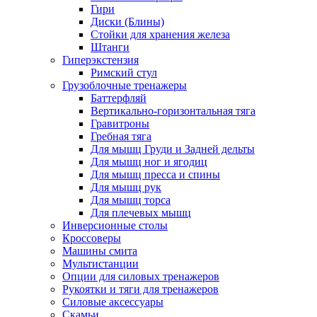
Гири
Диски (Блины)
Стойки для хранения железа
Штанги
Гиперэкстензия
Римский стул
Грузоблочные тренажеры
Баттерфляй
Вертикально-горизонтальная тяга
Гравитроны
Гребная тяга
Для мышц Груди и Задней дельты
Для мышц ног и ягодиц
Для мышц пресса и спины
Для мышц рук
Для мышц торса
Для плечевых мышц
Инверсионные столы
Кроссоверы
Машины смита
Мультистанции
Опции для силовых тренажеров
Рукоятки и тяги для тренажеров
Силовые аксессуары
Скамьи