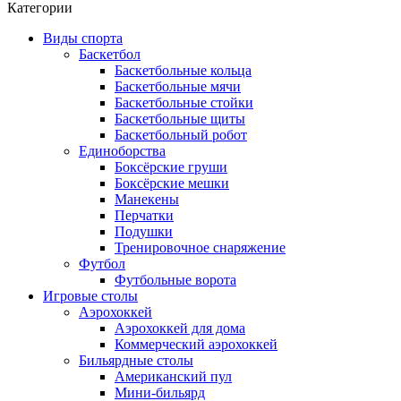
Категории
Виды спорта
Баскетбол
Баскетбольные кольца
Баскетбольные мячи
Баскетбольные стойки
Баскетбольные щиты
Баскетбольный робот
Единоборства
Боксёрские груши
Боксёрские мешки
Манекены
Перчатки
Подушки
Тренировочное снаряжение
Футбол
Футбольные ворота
Игровые столы
Аэрохоккей
Аэрохоккей для дома
Коммерческий аэрохоккей
Бильярдные столы
Американский пул
Мини-бильярд