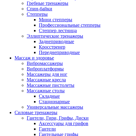
Гребные тренажеры
Спин-байки
Степперы
Мини степперы
Профессиональные степперы
Степпер лестница
Эллиптические тренажеры
Заднеприводные
Кросстренер
Переднеприводные
Массаж и здоровье
Вибромассажеры
Виброплатформы
Массажеры для ног
Массажные кресла
Массажные пистолеты
Массажные столы
Складные
Стационарные
Универсальные массажеры
Силовые тренажеры
Гантели, Гири, Грифы, Диски
Аксессуары для грифов
Гантели
Гантельные грифы