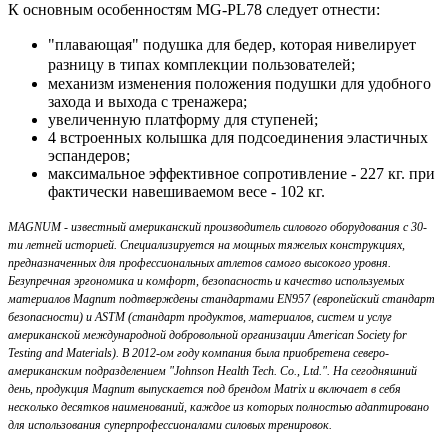
К основным особенностям MG-PL78 следует отнести:
"плавающая" подушка для бедер, которая нивелирует
разницу в типах комплекции пользователей;
механизм изменения положения подушки для удобного
захода и выхода с тренажера;
увеличенную платформу для ступеней;
4 встроенных колышка для подсоединения эластичных
эспандеров;
максимальное эффективное сопротивление - 227 кг. при
фактически навешиваемом весе - 102 кг.
MAGNUM - известный американский производитель силового оборудования с 30-
ти летней историей. Специализируется на мощных тяжелых конструкциях,
предназначенных для профессиональных атлетов самого высокого уровня.
Безупречная эргономика и комфорт, безопасность и качество используемых
материалов Magnum подтверждены стандартами EN957 (европейский стандарт
безопасности) и ASTM (стандарт продуктов, материалов, систем и услуг
американской международной добровольной организации American Society for
Testing and Materials). В 2012-ом году компания была приобретена северо-
американским подразделением "Johnson Health Tech. Co., Ltd.". На сегодняшний
день, продукция Magnum выпускается под брендом Matrix и включает в себя
несколько десятков наименований, каждое из которых полностью адаптировано
для использования суперпрофессионалами силовых тренировок.