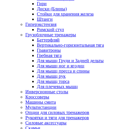
Гири
Диски (Блины)
Стойки для хранения железа
Штанги
Гиперэкстензия
Римский стул
Грузоблочные тренажеры
Баттерфляй
Вертикально-горизонтальная тяга
Гравитроны
Гребная тяга
Для мышц Груди и Задней дельты
Для мышц ног и ягодиц
Для мышц пресса и спины
Для мышц рук
Для мышц торса
Для плечевых мышц
Инверсионные столы
Кроссоверы
Машины смита
Мультистанции
Опции для силовых тренажеров
Рукоятки и тяги для тренажеров
Силовые аксессуары
Скамьи