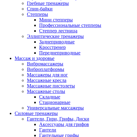
Гребные тренажеры
Спин-байки
Степперы
Мини степперы
Профессиональные степперы
Степпер лестница
Эллиптические тренажеры
Заднеприводные
Кросстренер
Переднеприводные
Массаж и здоровье
Вибромассажеры
Виброплатформы
Массажеры для ног
Массажные кресла
Массажные пистолеты
Массажные столы
Складные
Стационарные
Универсальные массажеры
Силовые тренажеры
Гантели, Гири, Грифы, Диски
Аксессуары для грифов
Гантели
Гантельные грифы