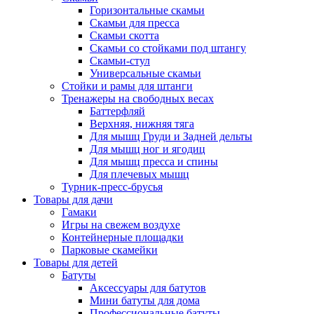
Горизонтальные скамьи
Скамьи для пресса
Скамьи скотта
Скамьи со стойками под штангу
Скамьи-стул
Универсальные скамьи
Стойки и рамы для штанги
Тренажеры на свободных весах
Баттерфляй
Верхняя, нижняя тяга
Для мышц Груди и Задней дельты
Для мышц ног и ягодиц
Для мышц пресса и спины
Для плечевых мышц
Турник-пресс-брусья
Товары для дачи
Гамаки
Игры на свежем воздухе
Контейнерные площадки
Парковые скамейки
Товары для детей
Батуты
Аксессуары для батутов
Мини батуты для дома
Профессиональные батуты