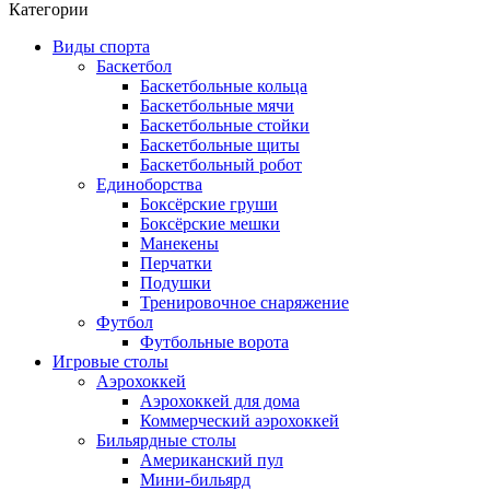
Категории
Виды спорта
Баскетбол
Баскетбольные кольца
Баскетбольные мячи
Баскетбольные стойки
Баскетбольные щиты
Баскетбольный робот
Единоборства
Боксёрские груши
Боксёрские мешки
Манекены
Перчатки
Подушки
Тренировочное снаряжение
Футбол
Футбольные ворота
Игровые столы
Аэрохоккей
Аэрохоккей для дома
Коммерческий аэрохоккей
Бильярдные столы
Американский пул
Мини-бильярд