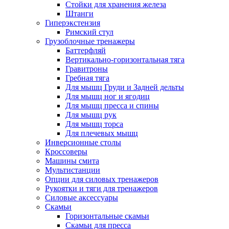
Стойки для хранения железа
Штанги
Гиперэкстензия
Римский стул
Грузоблочные тренажеры
Баттерфляй
Вертикально-горизонтальная тяга
Гравитроны
Гребная тяга
Для мышц Груди и Задней дельты
Для мышц ног и ягодиц
Для мышц пресса и спины
Для мышц рук
Для мышц торса
Для плечевых мышц
Инверсионные столы
Кроссоверы
Машины смита
Мультистанции
Опции для силовых тренажеров
Рукоятки и тяги для тренажеров
Силовые аксессуары
Скамьи
Горизонтальные скамьи
Скамьи для пресса