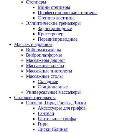
Степперы
Мини степперы
Профессиональные степперы
Степпер лестница
Эллиптические тренажеры
Заднеприводные
Кросстренер
Переднеприводные
Массаж и здоровье
Вибромассажеры
Виброплатформы
Массажеры для ног
Массажные кресла
Массажные пистолеты
Массажные столы
Складные
Стационарные
Универсальные массажеры
Силовые тренажеры
Гантели, Гири, Грифы, Диски
Аксессуары для грифов
Гантели
Гантельные грифы
Гири
Диски (Блины)