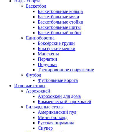
Виды спорта
Баскетбол
Баскетбольные кольца
Баскетбольные мячи
Баскетбольные стойки
Баскетбольные щиты
Баскетбольный робот
Единоборства
Боксёрские груши
Боксёрские мешки
Манекены
Перчатки
Подушки
Тренировочное снаряжение
Футбол
Футбольные ворота
Игровые столы
Аэрохоккей
Аэрохоккей для дома
Коммерческий аэрохоккей
Бильярдные столы
Американский пул
Мини-бильярд
Русская пирамида
Снукер