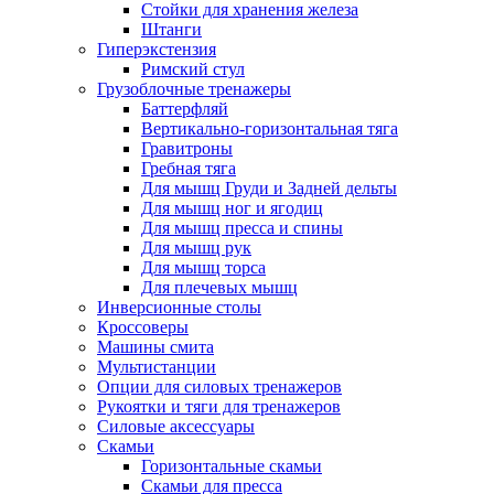
Стойки для хранения железа
Штанги
Гиперэкстензия
Римский стул
Грузоблочные тренажеры
Баттерфляй
Вертикально-горизонтальная тяга
Гравитроны
Гребная тяга
Для мышц Груди и Задней дельты
Для мышц ног и ягодиц
Для мышц пресса и спины
Для мышц рук
Для мышц торса
Для плечевых мышц
Инверсионные столы
Кроссоверы
Машины смита
Мультистанции
Опции для силовых тренажеров
Рукоятки и тяги для тренажеров
Силовые аксессуары
Скамьи
Горизонтальные скамьи
Скамьи для пресса