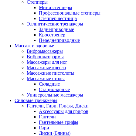
Степперы
Мини степперы
Профессиональные степперы
Степпер лестница
Эллиптические тренажеры
Заднеприводные
Кросстренер
Переднеприводные
Массаж и здоровье
Вибромассажеры
Виброплатформы
Массажеры для ног
Массажные кресла
Массажные пистолеты
Массажные столы
Складные
Стационарные
Универсальные массажеры
Силовые тренажеры
Гантели, Гири, Грифы, Диски
Аксессуары для грифов
Гантели
Гантельные грифы
Гири
Диски (Блины)