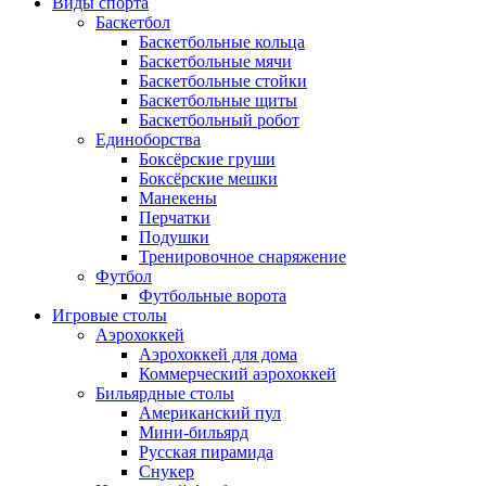
Виды спорта
Баскетбол
Баскетбольные кольца
Баскетбольные мячи
Баскетбольные стойки
Баскетбольные щиты
Баскетбольный робот
Единоборства
Боксёрские груши
Боксёрские мешки
Манекены
Перчатки
Подушки
Тренировочное снаряжение
Футбол
Футбольные ворота
Игровые столы
Аэрохоккей
Аэрохоккей для дома
Коммерческий аэрохоккей
Бильярдные столы
Американский пул
Мини-бильярд
Русская пирамида
Снукер