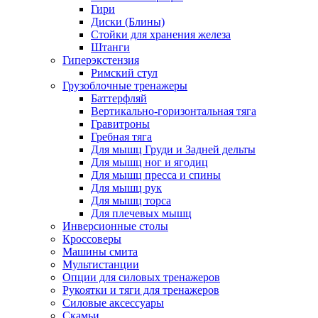
Гири
Диски (Блины)
Стойки для хранения железа
Штанги
Гиперэкстензия
Римский стул
Грузоблочные тренажеры
Баттерфляй
Вертикально-горизонтальная тяга
Гравитроны
Гребная тяга
Для мышц Груди и Задней дельты
Для мышц ног и ягодиц
Для мышц пресса и спины
Для мышц рук
Для мышц торса
Для плечевых мышц
Инверсионные столы
Кроссоверы
Машины смита
Мультистанции
Опции для силовых тренажеров
Рукоятки и тяги для тренажеров
Силовые аксессуары
Скамьи