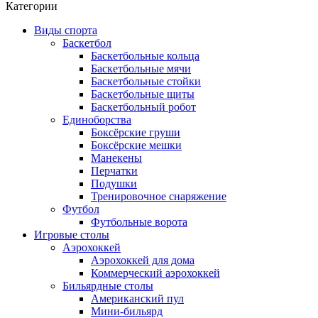
Категории
Виды спорта
Баскетбол
Баскетбольные кольца
Баскетбольные мячи
Баскетбольные стойки
Баскетбольные щиты
Баскетбольный робот
Единоборства
Боксёрские груши
Боксёрские мешки
Манекены
Перчатки
Подушки
Тренировочное снаряжение
Футбол
Футбольные ворота
Игровые столы
Аэрохоккей
Аэрохоккей для дома
Коммерческий аэрохоккей
Бильярдные столы
Американский пул
Мини-бильярд