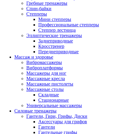
Гребные тренажеры
Спин-байки
Степперы
Мини степперы
Профессиональные степперы
Степпер лестница
Эллиптические тренажеры
Заднеприводные
Кросстренер
Переднеприводные
Массаж и здоровье
Вибромассажеры
Виброплатформы
Массажеры для ног
Массажные кресла
Массажные пистолеты
Массажные столы
Складные
Стационарные
Универсальные массажеры
Силовые тренажеры
Гантели, Гири, Грифы, Диски
Аксессуары для грифов
Гантели
Гантельные грифы