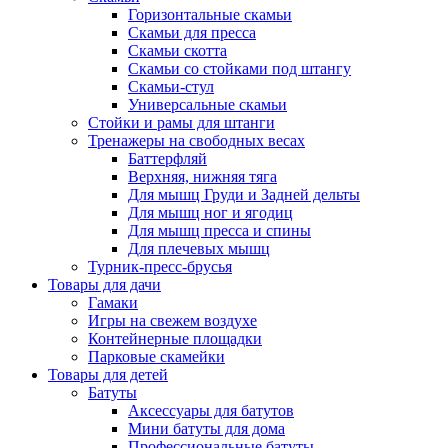
Горизонтальные скамьи
Скамьи для пресса
Скамьи скотта
Скамьи со стойками под штангу
Скамьи-стул
Универсальные скамьи
Стойки и рамы для штанги
Тренажеры на свободных весах
Баттерфляй
Верхняя, нижняя тяга
Для мышц Груди и Задней дельты
Для мышц ног и ягодиц
Для мышц пресса и спины
Для плечевых мышц
Турник-пресс-брусья
Товары для дачи
Гамаки
Игры на свежем воздухе
Контейнерные площадки
Парковые скамейки
Товары для детей
Батуты
Аксессуары для батутов
Мини батуты для дома
Профессиональные батуты